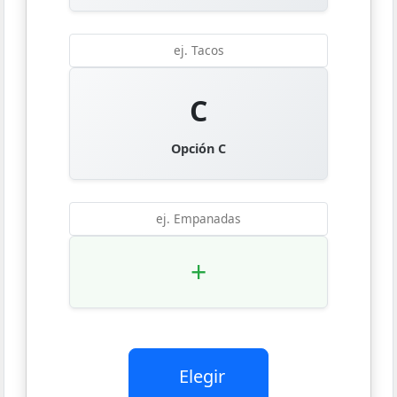
C
Opción C
+
Elegir