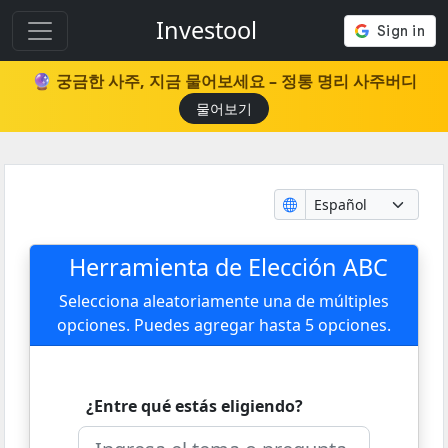
Investool
🔮 궁금한 사주, 지금 물어보세요 – 정통 명리 사주버디
물어보기
Herramienta de Elección ABC
Selecciona aleatoriamente una de múltiples
opciones. Puedes agregar hasta 5 opciones.
¿Entre qué estás eligiendo?